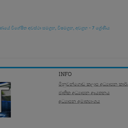
ණයේ විශේෂිත අවස්ථා සමග්‍රහ, විෂමග්‍රහ, අවග්‍රහ - 7 ශ්‍රේණිය
INFO
මිනුවන්ගොඩ කලාප අධ්‍යාපන කාර
ජාතික අධ්‍යාපන ආයතනය
අධ්‍යාපන අමාත්‍යාංශය