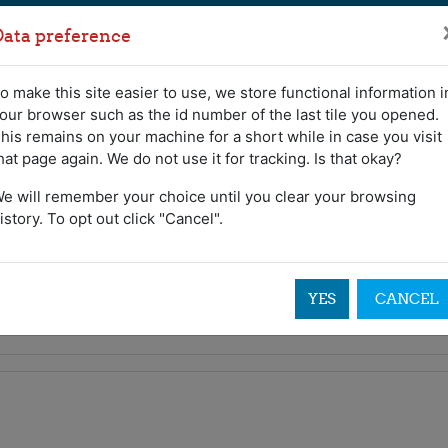
Data preference
o make this site easier to use, we store functional information i
our browser such as the id number of the last tile you opened.
his remains on your machine for a short while in case you visit
hat page again. We do not use it for tracking. Is that okay?
e will remember your choice until you clear your browsing
istory. To opt out click "Cancel".
ේණිය
YES
CANCEL
s
පහළ ද්විතීක
හත ශ්‍රේණිය
සංගීතය