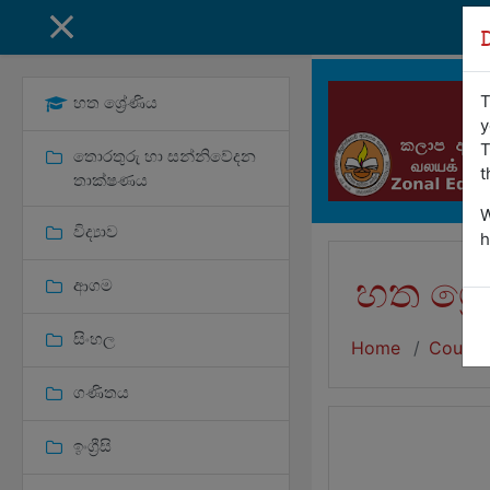
Skip to main content
SIDE PANEL
T
හත ශ්‍රේණිය
y
T
තොරතුරු හා සන්නිවේදන
t
තාක්ෂණය
W
විද්‍යාව
h
හත ශ්‍ර
ආගම
සිංහල
Home
Course
ගණිතය
ඉංග්‍රීසි