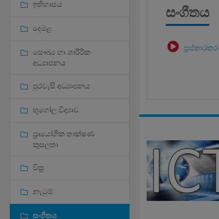
ඉතිහාසය
සංගීතය
දෙමළ
ප්‍රස්තාරකර
සෞඛ්‍ය හා ශාරීරික
අධ්‍යාපනය
පුරවැසි අධ්‍යාපනය
භූගෝල විද්‍යාව
ප්‍රායෝගික තාක්ෂණ
කුසලතා
චිත්‍ර
නැටුම්
සංගීතය